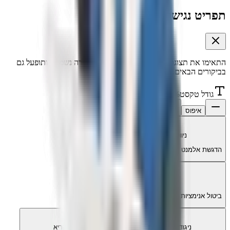
תפריט נגישות
התאימו את תצוגת האתר לצרכים שלכם. הבחירה נשמרת ותופעל גם
בביקורים הבאים.
גודל טקסט
%
100
איפוס
ניווט מקלדת
הדגשת אלמנט הפוקוס בניווט עם Tab
עצירת אנימציות
ביטול אנימציות והבהובים למניעת הסחות דעת
ניגודיות מוגברת
גופן קריא