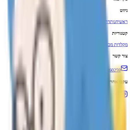
ניווט
ראשי
חנות
דרייברים
מדריכים
אודות
צור קשר
קטגוריות
מקלדות מכניות
עכברי גיימינג
סוויצ'ים
משטחי עכבר
צור קשר
support@skyloong.co.il
050-7260259
עקבו אחרינו