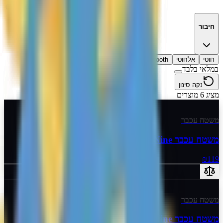
חיבור
חוטי
אלחוטי
Bluetooth
במלאי בלבד
נקה סינון
מציג 6 מוצרים
משטח עכבר
משטח עכבר X-Large Nine
₪119
משטח עכבר
משטח עכבר Large Nine