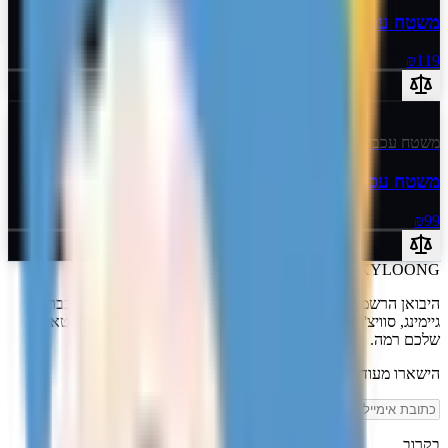
משטח עכבר X-Large Emot
₪119
משטח עכבר
משטח עכבר Large Emot
₪99
SKYLOONG
ישראל · היבואן הרשמי
היבואן הרשמי של SKYLOONG לישראל. מקלדות מכניות, עכברי
גיימינג, סוויצ'ים ומשטחי עכבר פרימיום - הציוד שמעלה את הסטאפ
שלכם רמה.
הישארו מעודכנים
שלח
בקרוב...